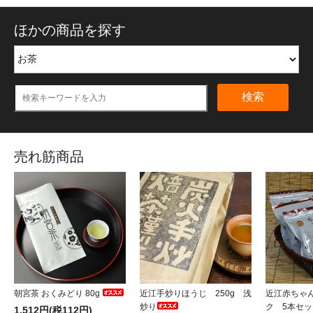
ほかの商品を探す
検索
売れ筋商品
朝宮茶 おくみどり 80g
近江手炒りほうじ 250g 浅
近江赤ちゃ
炒り
ク 5本セッ
1,512円(税112円)