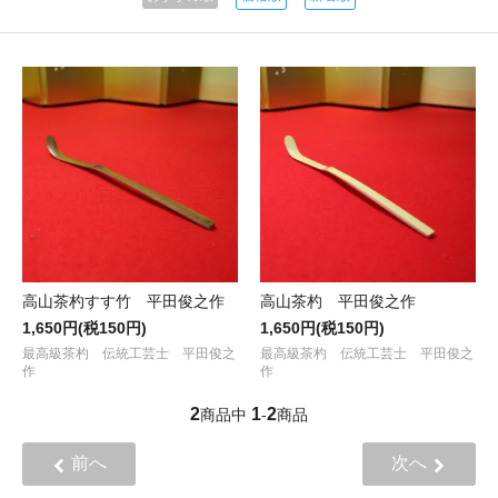
高山茶杓すす竹 平田俊之作
高山茶杓 平田俊之作
1,650円(税150円)
1,650円(税150円)
最高級茶杓 伝統工芸士 平田俊之
最高級茶杓 伝統工芸士 平田俊之
作
作
2
1
2
商品中
-
商品
前へ
次へ