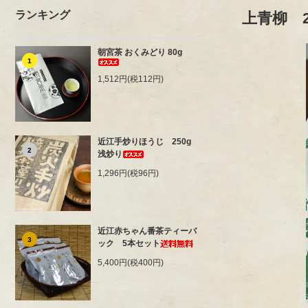
ランキング
上青柳 2
朝宮茶 おくみどり 80g
1
1,512円(税112円)
近江手炒りほうじ 250g
2
浅炒り
1,296円(税96円)
近江赤ちゃん番茶ティーバ
3
ック 5本セット
5,400円(税400円)