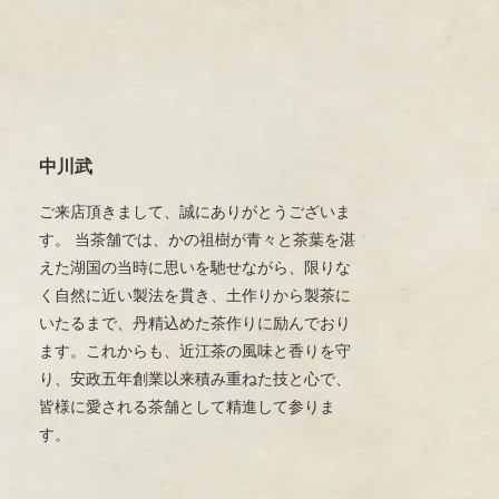
中川武
ご来店頂きまして、誠にありがとうございま
す。 当茶舗では、かの祖樹が青々と茶葉を湛
えた湖国の当時に思いを馳せながら、限りな
く自然に近い製法を貫き、土作りから製茶に
いたるまで、丹精込めた茶作りに励んでおり
ます。これからも、近江茶の風味と香りを守
り、安政五年創業以来積み重ねた技と心で、
皆様に愛される茶舗として精進して参りま
す。