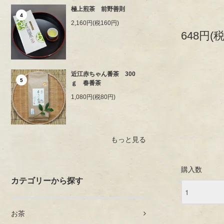
極上煎茶 前野善則
4
2,160円(税160円)
648円(税
近江赤ちゃん番茶 300
5
ｇ 春番茶
1,080円(税80円)
もっと見る
購入数
カテゴリーから探す
お茶