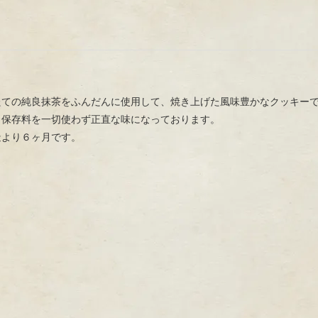
たての純良抹茶をふんだんに使用して、焼き上げた風味豊かなクッキー
、保存料を一切使わず正直な味になっております。
造より６ヶ月です。