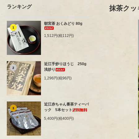
ランキング
抹茶クッキ
朝宮茶 おくみどり 80g
1
1,512円(税112円)
近江手炒りほうじ 250g
2
浅炒り
1,296円(税96円)
近江赤ちゃん番茶ティーバ
3
ック 5本セット
5,400円(税400円)