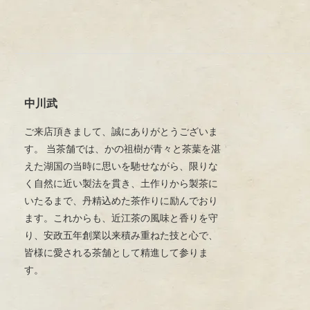
中川武
ご来店頂きまして、誠にありがとうございま
す。 当茶舗では、かの祖樹が青々と茶葉を湛
えた湖国の当時に思いを馳せながら、限りな
く自然に近い製法を貫き、土作りから製茶に
いたるまで、丹精込めた茶作りに励んでおり
ます。これからも、近江茶の風味と香りを守
り、安政五年創業以来積み重ねた技と心で、
皆様に愛される茶舗として精進して参りま
す。