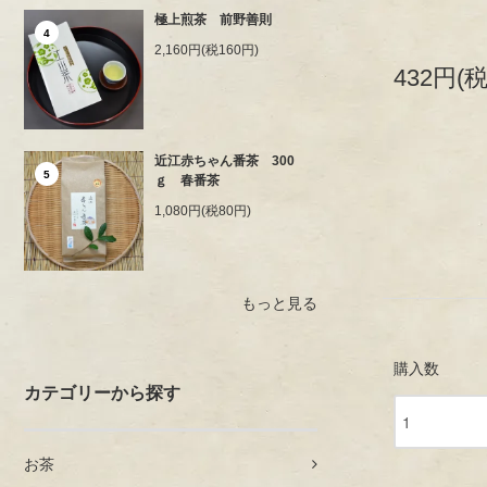
極上煎茶 前野善則
4
2,160円(税160円)
432円(税
近江赤ちゃん番茶 300
5
ｇ 春番茶
1,080円(税80円)
もっと見る
購入数
カテゴリーから探す
お茶