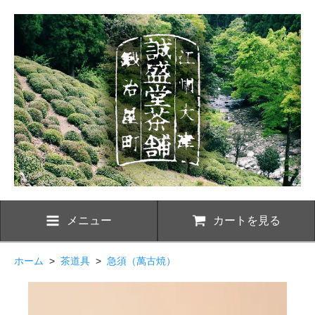
メニュー
カートを見る
ホーム
>
茶道具
>
急須（萬古焼）