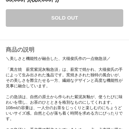
SOLD OUT
商品の説明
＼美しさと機能性が融合した、大槻俊氏作の一点物急須／
「萬古焼 薪窯紫泥灰釉急須」は、薪窯で焼かれ、大槻俊氏の手
によって生み出された逸品です。窯焼きされた独特の風合いが、
その美しさを際立たせる一方、繊細なデザインと高度な機能性が
見事に融合しています。
この急須は、自然の原土から作られた紫泥灰釉が、使うたびに味
わいを増し、お茶のひとときを格別なものにしてくれます。
108mlの容量は、一人分のお茶をじっくりと楽しむのにちょうど
いいサイズ感。自然と心が落ち着く時間を求める方にぴったりで
す。